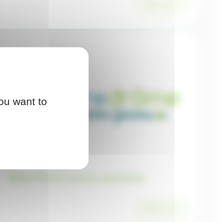
Découvrir
ou want to
Bike Park Lus la Jarjatte
Découvrir