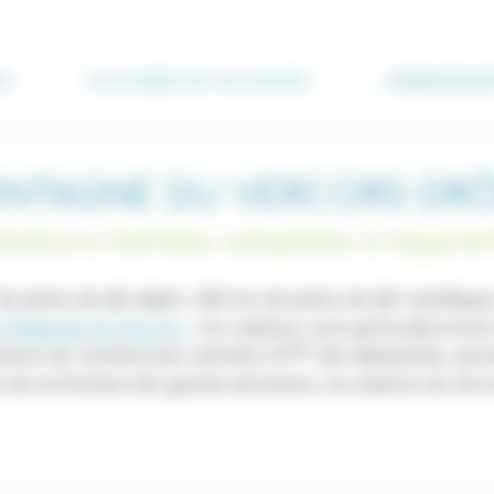
ES
COLONIES DE VACANCES
HÉBERGEME
ONTAGNE DU VERCORS DRÔM
stations familles adaptées à l'appre
de pistes de
, 380 km de pistes de
ski alpin
ski nordiqu
l Régional du Vercors.
Ces stations sont particulièrement
posent de nombreuses activités (
VTT de descente, accro
 Loin de la frénésie des grands domaines, les stations du 