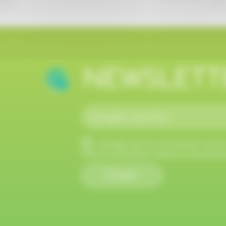
NEWSLETT
J'accepte que les informations saisies 
lettres d'information relatives à l'associat