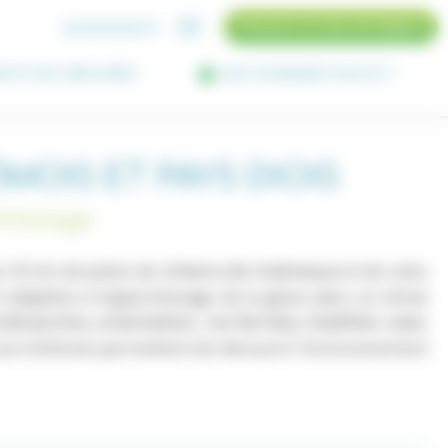
04 58 00 89 97
Trouver un lieu de séjour
NTS DE GROUPES
QUI SOMMES NOUS ?
OIS ET PAYS DIOIS
ntissage
, 50 km de pistes de
et de voies
e
chiens de traîneaux
 adaptées à l'apprentissage de la glisse dans un climat
branche, orientation, via ferrata, biathlon avec
Vercors Drômois permettent de découvrir l'environnement