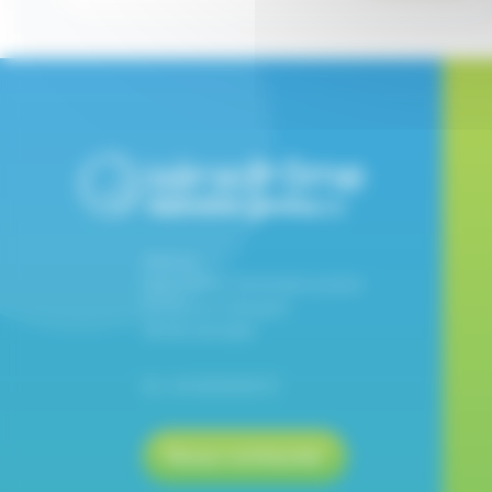
Adresse :
Isère Drôme Destination Juniors
77 Avenue la Bruyère
38100 Grenoble
Tel : 04 58 00 89 97
Nous contacter