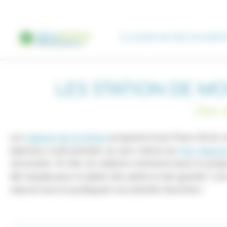
Cookies management panel
CLASSES DE DÉCOUVERT
LES STATION DE M
Des 
Les
stations de la Drôme
proposent tout l'hiver 60 km 
blanches multi-activités au sein même du
Parc Nature
sécurisant. En été, les stations s'animent aussi et pro
) pour le plaisir des petits et des grands !
ski roues
naturel tout en pratiquant vos activités favorites !