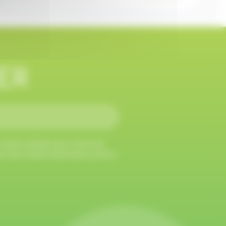
ER
soient utilisées pour l'envoi de
ion Isère Drôme Destination Juniors.