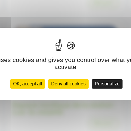
Découvrir
 uses cookies and gives you control over what y
activate
OK, accept all
Deny all cookies
Personalize
Espace nordique de la station
Lus- la Jarjatte
Découvrir