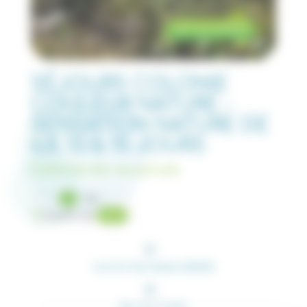
Voir les photos
SÉJOURS COLONIE
COULEUR NATURE -
SENSATION NATURE DE
6,8, 13 & 15 JOURS
Colonie de vacances
Eté
À partir de
450 €
Lus-la-Croix-Haute (26620)
De 12 à 15 ans