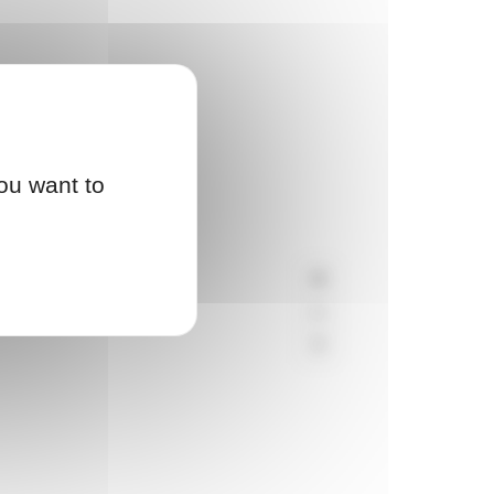
ou want to