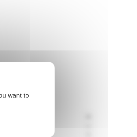
ou want to